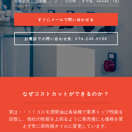
印刷会社
印刷機
2
0.50%
ギヤ油
46⇒46
18,000,00
すぐにメールで問い合わせる
お電話での問い合わせ先: 076-240-9100
なぜコストカットができるのか？
実は・・！！
コスモ潤滑油は各油種で業界トップ性能を
目指し、他社の性能を上回るように発売後にも価格を変
えず常に高性能オイルに変更しています。