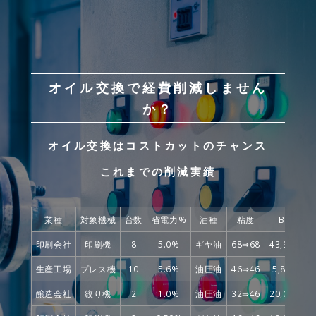
オイル交換で経費削減しません
か？
オイル交換はコストカットのチャンス
これまでの削減実績
業種
対象機械
台数
省電力%
油種
粘度
Before
印刷会社
印刷機
8
5.0%
ギヤ油
68⇒68
43,948,00
生産工場
プレス機
10
5.6%
油圧油
46⇒46
5,834,160
醸造会社
絞り機
2
1.0%
油圧油
32⇒46
20,000,00